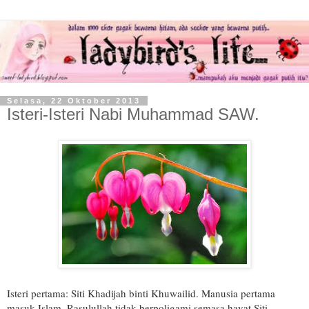
Selasa, 22 Oktober 2013
Isteri-Isteri Nabi Muhammad SAW.
Isteri pertama: Siti Khadijah binti Khuwailid. Manusia pertama
masuk Islam. Rasulullah tidak berpoligami semasa hayat Siti