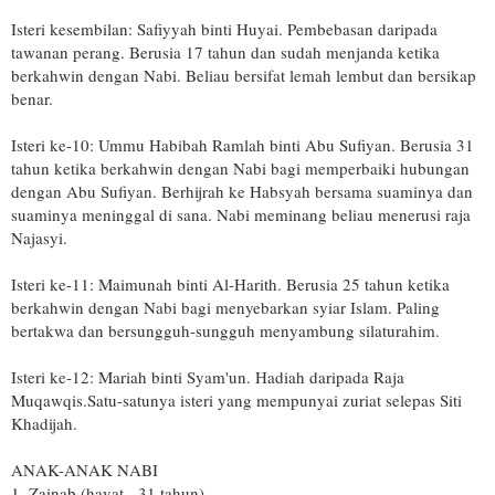
Isteri kesembilan: Safiyyah binti Huyai. Pembebasan daripada
tawanan perang. Berusia 17 tahun dan sudah menjanda ketika
berkahwin dengan Nabi. Beliau bersifat lemah lembut dan bersikap
benar.
Isteri ke-10: Ummu Habibah Ramlah binti Abu Sufiyan. Berusia 31
tahun ketika berkahwin dengan Nabi bagi memperbaiki hubungan
dengan Abu Sufiyan. Berhijrah ke Habsyah bersama suaminya dan
suaminya meninggal di sana. Nabi meminang beliau menerusi raja
Najasyi.
Isteri ke-11: Maimunah binti Al-Harith. Berusia 25 tahun ketika
berkahwin dengan Nabi bagi menyebarkan syiar Islam. Paling
bertakwa dan bersungguh-sungguh menyambung silaturahim.
Isteri ke-12: Mariah binti Syam'un. Hadiah daripada Raja
Muqawqis.Satu-satunya isteri yang mempunyai zuriat selepas Siti
Khadijah.
ANAK-ANAK NABI
1. Zainab (hayat - 31 tahun)