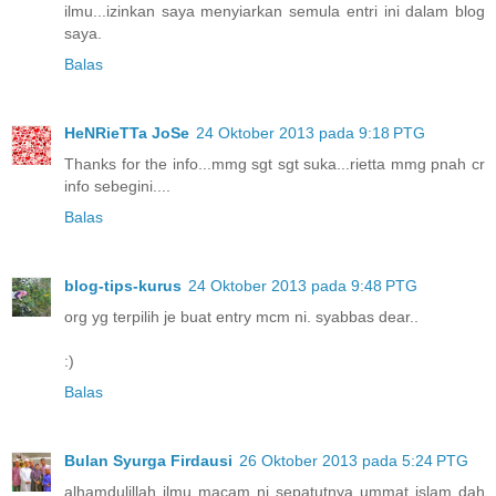
ilmu...izinkan saya menyiarkan semula entri ini dalam blog
saya.
Balas
HeNRieTTa JoSe
24 Oktober 2013 pada 9:18 PTG
Thanks for the info...mmg sgt sgt suka...rietta mmg pnah cr
info sebegini....
Balas
blog-tips-kurus
24 Oktober 2013 pada 9:48 PTG
org yg terpilih je buat entry mcm ni. syabbas dear..
:)
Balas
Bulan Syurga Firdausi
26 Oktober 2013 pada 5:24 PTG
alhamdulillah ilmu macam ni sepatutnya ummat islam dah