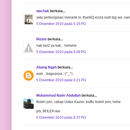
wachak
berkata...
satu perkongsian menarik ni. thankQ eizza sudi tag wa. nant
5 Disember 2010 pada 5:16 PG
Nizam
berkata...
nak lari2 ya kak... hehehe
5 Disember 2010 pada 6:08 PG
Abang Ngah
berkata...
wah....bagusnya...(^_^)
5 Disember 2010 pada 6:21 PG
Muhammad Naim Abdullah
berkata...
Boleh join, cakap Ustaz Kazim. traffic boleh jem, hehe
p/s; BOLEH ker
5 Disember 2010 pada 6:37 PG