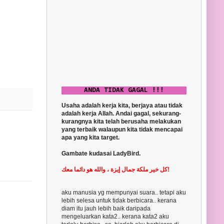
ANDA TIDAK GAGAL !!!
Usaha adalah kerja kita, berjaya atau tidak
adalah kerja Allah. Andai gagal, sekurang-
kurangnya kita telah berusaha melakukan
yang terbaik walaupun kita tidak mencapai
apa yang kita target.
Gambate kudasai LadyBird.
كل خير ملكة جمال إيزة ، والله هو دائما معك!
aku manusia yg mempunyai suara.. tetapi aku
lebih selesa untuk tidak berbicara.. kerana
diam itu jauh lebih baik daripada
mengeluarkan kata2.. kerana kata2 aku