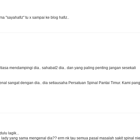
ama "sayahafiz" tu x sampai ke blog hafiz..
iasa mendampingi dia.. sahabat2 dia.. dan yang paling penting jangan sesekali
nal sangat dengan dia.. dia setiausaha Persatuan Spinal Pantai Timur. Kami pang
ulu lagik...
2 lady yang sama mengenal dia?? erm nk tau semua pasal masalah sakit spinal ni