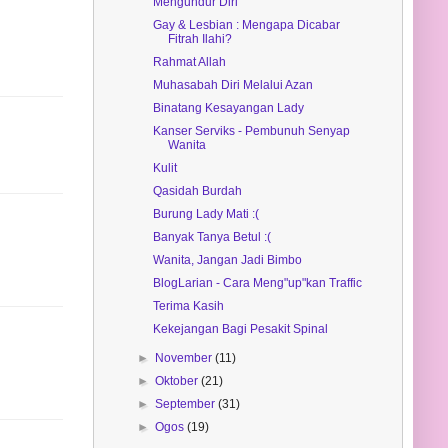
Mengundur Diri
Gay & Lesbian : Mengapa Dicabar
Fitrah Ilahi?
Rahmat Allah
Muhasabah Diri Melalui Azan
Binatang Kesayangan Lady
Kanser Serviks - Pembunuh Senyap
Wanita
Kulit
Qasidah Burdah
Burung Lady Mati :(
Banyak Tanya Betul :(
Wanita, Jangan Jadi Bimbo
BlogLarian - Cara Meng"up"kan Traffic
Terima Kasih
Kekejangan Bagi Pesakit Spinal
►
November
(11)
►
Oktober
(21)
►
September
(31)
►
Ogos
(19)