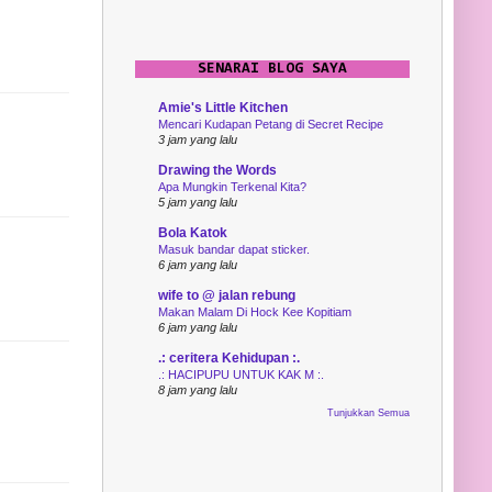
SENARAI BLOG SAYA
Amie's Little Kitchen
Mencari Kudapan Petang di Secret Recipe
3 jam yang lalu
Drawing the Words
Apa Mungkin Terkenal Kita?
5 jam yang lalu
Bola Katok
Masuk bandar dapat sticker.
6 jam yang lalu
wife to @ jalan rebung
Makan Malam Di Hock Kee Kopitiam
6 jam yang lalu
.: ceritera Kehidupan :.
.: HACIPUPU UNTUK KAK M :.
8 jam yang lalu
Tunjukkan Semua