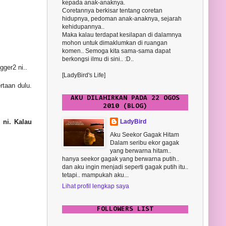
kepada anak-anaknya.
Coretannya berkisar tentang coretan
hidupnya, pedoman anak-anaknya, sejarah
kehidupannya..
Maka kalau terdapat kesilapan di dalamnya
mohon untuk dimaklumkan di ruangan
komen.. Semoga kita sama-sama dapat
berkongsi ilmu di sini.. :D..
gger2 ni..
[LadyBird's Life]
rtaan dulu.
AKU DILAHIRKAN PADA 22 OGOS
2010 (BLOG)
 ni. Kalau
LadyBird
Aku Seekor Gagak Hitam
Dalam seribu ekor gagak
yang berwarna hitam..
hanya seekor gagak yang berwarna putih..
dan aku ingin menjadi seperti gagak putih itu..
tetapi.. mampukah aku...
Lihat profil lengkap saya
FOLLOWERS LIST