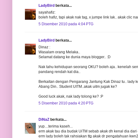
LadyBird
berkata...
sayahafiz:
boleh hafiz, tapi akak nak tag, x jumpe link lak.. akak clic n
5 Disember 2010 pada 4:04 PTG
LadyBird
berkata...
Dinaz :
Wasalam orang Melaka..
Selamat datang ke dunia maya blogger.. :D
Nak tahu kehidupan seorang OKU? boleh aja.. kenelah sent
pandang rendah kat dia..
Berkaitan dengan Pengarang Jantung Kak Dinaz tu.. lady ke
Abang Din.. Student UITM..akak uitm jugak ke?
Good luck akak, nak lady tolong ke? :P
5 Disember 2010 pada 4:20 PTG
DiNaZ
berkata...
yup....terima kaseh...
erm akak tau dia budak UiTM sebab akak dh kenal dia dari d
erm lady boleh tak rahsiakan ttg akak dr pengatahuan kwn