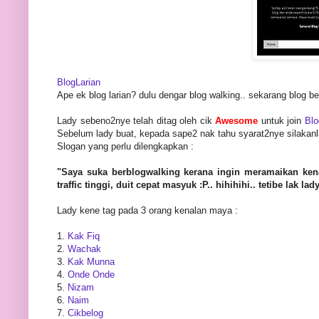
BlogLarian
Ape ek blog larian? dulu dengar blog walking.. sekarang blog ber
Lady sebeno2nye telah ditag oleh cik
Awesome
untuk join
Blo
Sebelum lady buat, kepada sape2 nak tahu syarat2nye silakanl
Slogan yang perlu dilengkapkan :
"Saya suka berblogwalking kerana ingin meramaikan kena
traffic tinggi, duit cepat masyuk :P.. hihihihi.. tetibe lak 
Lady kene tag pada 3 orang kenalan maya :
1.
Kak Fiq
2.
Wachak
3.
Kak Munna
4.
Onde Onde
5.
Nizam
6.
Naim
7.
Cikbelog