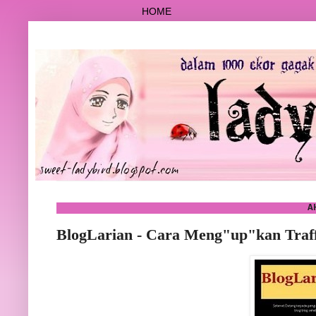
HOME
A
BlogLarian - Cara Meng"up"kan Traff