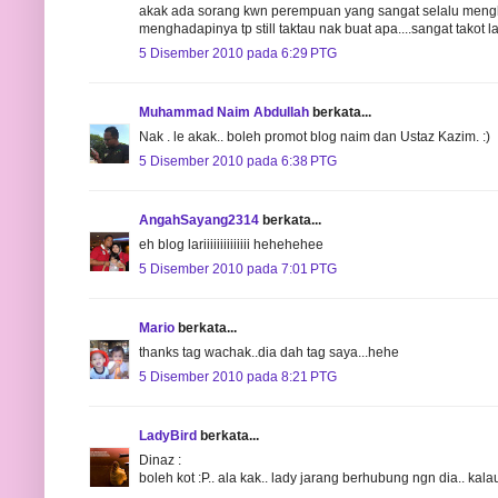
akak ada sorang kwn perempuan yang sangat selalu mengha
menghadapinya tp still taktau nak buat apa....sangat takot laaa.
5 Disember 2010 pada 6:29 PTG
Muhammad Naim Abdullah
berkata...
Nak . le akak.. boleh promot blog naim dan Ustaz Kazim. :)
5 Disember 2010 pada 6:38 PTG
AngahSayang2314
berkata...
eh blog lariiiiiiiiiiiiii hehehehee
5 Disember 2010 pada 7:01 PTG
Mario
berkata...
thanks tag wachak..dia dah tag saya...hehe
5 Disember 2010 pada 8:21 PTG
LadyBird
berkata...
Dinaz :
boleh kot :P.. ala kak.. lady jarang berhubung ngn dia.. ka