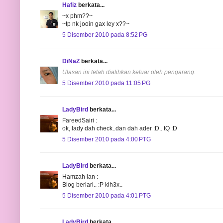
Hafiz
berkata...
~x phm??~
~tp nk jooin gax ley x??~
5 Disember 2010 pada 8:52 PG
DiNaZ
berkata...
Ulasan ini telah dialihkan keluar oleh pengarang.
5 Disember 2010 pada 11:05 PG
LadyBird
berkata...
FareedSairi :
ok, lady dah check..dan dah ader :D.. tQ :D
5 Disember 2010 pada 4:00 PTG
LadyBird
berkata...
Hamzah ian :
Blog berlari.. :P kih3x..
5 Disember 2010 pada 4:01 PTG
LadyBird
berkata...