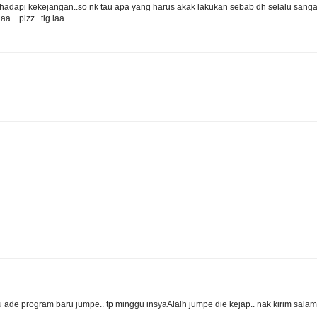
dapi kekejangan..so nk tau apa yang harus akak lakukan sebab dh selalu sanga
...plzz...tlg laa...
lau ade program baru jumpe.. tp minggu insyaAlalh jumpe die kejap.. nak kirim sala