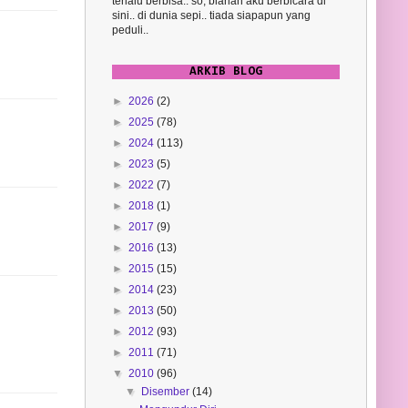
terlalu berbisa.. so, biarlah aku berbicara di
sini.. di dunia sepi.. tiada siapapun yang
peduli..
ARKIB BLOG
►
2026
(2)
►
2025
(78)
►
2024
(113)
►
2023
(5)
►
2022
(7)
►
2018
(1)
►
2017
(9)
►
2016
(13)
►
2015
(15)
►
2014
(23)
►
2013
(50)
►
2012
(93)
►
2011
(71)
▼
2010
(96)
▼
Disember
(14)