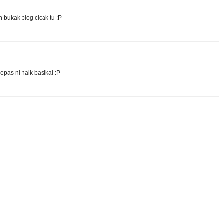
 bukak blog cicak tu :P
lepas ni naik basikal :P