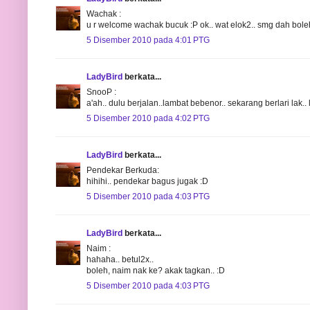
Wachak :
u r welcome wachak bucuk :P ok.. wat elok2.. smg dah boleh
5 Disember 2010 pada 4:01 PTG
LadyBird
berkata...
SnooP :
a'ah.. dulu berjalan..lambat bebenor.. sekarang berlari lak.. 
5 Disember 2010 pada 4:02 PTG
LadyBird
berkata...
Pendekar Berkuda:
hihihi.. pendekar bagus jugak :D
5 Disember 2010 pada 4:03 PTG
LadyBird
berkata...
Naim :
hahaha.. betul2x..
boleh, naim nak ke? akak tagkan.. :D
5 Disember 2010 pada 4:03 PTG