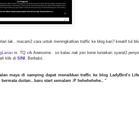
lari lak.. macam2 cara untuk meningkatkan traffic ke blog kan? kreatif tul blo
gLarian
ni. TQ cik Awesome.. so kalau nak join kene tunaikan syarat2 penye
ah klik di
SINI
. Berbaloi..
lan maya di samping dapat menaikkan traffic ke blog LadyBird's Life
lady bermata duitan.. baru start semalam :P hehehehehe.. "